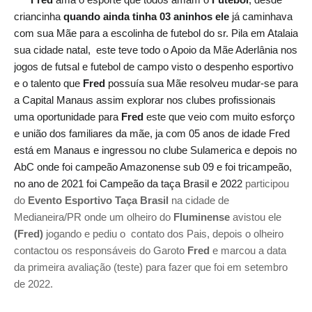
criancinha
quando ainda tinha 03 aninhos ele
já caminhava
com sua Mãe para a escolinha de futebol do sr. Pila em Atalaia
sua cidade natal, este teve todo o Apoio da Mãe Aderlânia nos
jogos de futsal e futebol de campo visto o despenho esportivo
e o talento que
Fred
possuía sua Mãe resolveu mudar-se para
a Capital Manaus assim explorar nos clubes profissionais
uma oportunidade para
Fred
este que veio com muito esforço
e união dos familiares da mãe, ja com 05 anos de idade Fred
está em Manaus e ingressou no clube Sulamerica e depois no
AbC onde foi campeão Amazonense sub 09 e foi tricampeão,
no ano de 2021 foi Campeão da taça Brasil e 2022
participou
do
Evento Esportivo Taça Brasil
na cidade de
Medianeira/PR onde um olheiro do
Fluminense
avistou ele
(Fred)
jogando e pediu o contato dos Pais, depois o olheiro
contactou os responsáveis do Garoto
Fred
e marcou a data
da primeira avaliação (teste) para fazer que foi em setembro
de 2022.