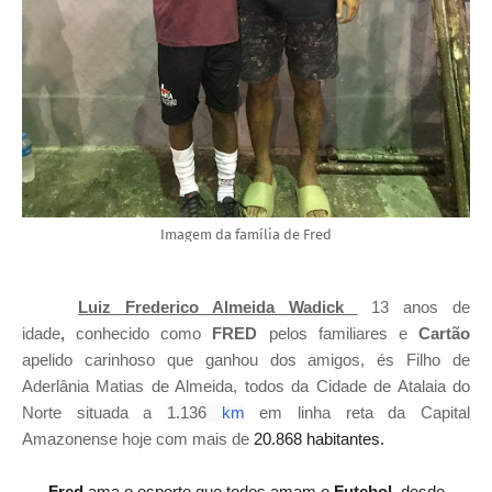
Imagem da família de Fred
Luiz Frederico Almeida Wadick
13 anos de
idade
,
conhecido como
FRED
pelos familiares e
Cartão
apelido carinhoso que ganhou dos amigos, és Filho de
Aderlânia Matias de Almeida, todos da Cidade de Atalaia do
Norte situada a
1.136
km
em linha reta da Capital
Amazonense hoje com mais de
20.868 habitantes.
Fred
ama o esporte que todos amam o
Futebol
, desde