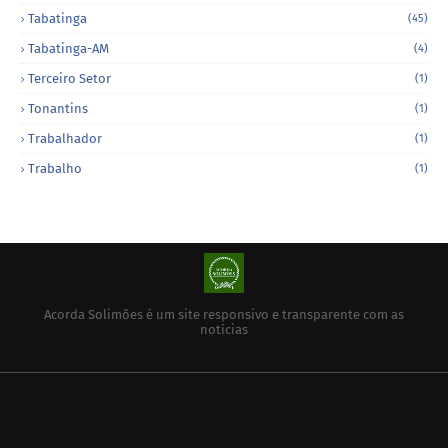
Tabatinga
(45)
Tabatinga-AM
(4)
Terceiro Setor
(1)
Tonantins
(1)
Trabalhador
(1)
Trabalho
(1)
Acorda Solimões é um site responsivo e transparente com as
notícias