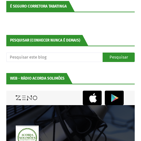
É SEGURO CORRETORA TABATINGA
PESQUISAR (CONHECER NUNCA É DEMAIS)
WEB - RÁDIO ACORDA SOLIMÕES